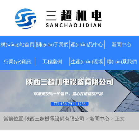
網(wǎng)站首頁
關(guān)于我們
產(chǎn)品中心
新聞中心
行業(yè)資訊
(yè)
工程案例
生產(chǎn)現場
聯(lián)系我們
(chǎng)
當前位置:
陜西三超機電設備有限公司
>
新聞中心
> 正文